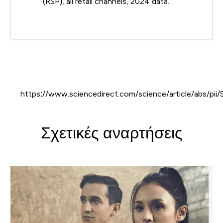
(RSP), all retail channels, 2024 data.
https://www.sciencedirect.com/science/article/abs/p
Σχετικές αναρτήσεις