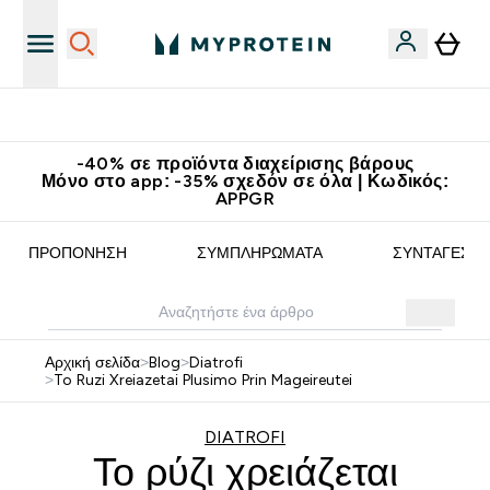
ν εφαρμογή Myprotein
Κ
-40% σε προϊόντα διαχείρισης βάρους
Μόνο στο app: -35% σχεδόν σε όλα | Κωδικός:
APPGR
ΠΡΟΠΌΝΗΣΗ
ΣΥΜΠΛΗΡΏΜΑΤΑ
ΣΥΝΤΑΓΈΣ
Αρχική σελίδα
>
Blog
>
Diatrofi
>
To Ruzi Xreiazetai Plusimo Prin Mageireutei
DIATROFI
Το ρύζι χρειάζεται