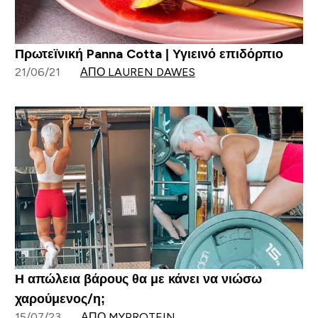
Πρωτεϊνική Panna Cotta | Υγιεινό επιδόρπιο
21/06/21
ΑΠΌ LAUREN DAWES
Η απώλεια βάρους θα με κάνει να νιώσω
χαρούμενος/η;
15/07/23
ΑΠΌ MYPROTEIN