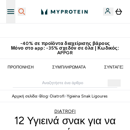
Κερδίστε 15€
-40% σε προϊόντα διαχείρισης βάρους
Μόνο στο app: -35% σχεδόν σε όλα | Κωδικός:
APPGR
ΠΡΟΠΌΝΗΣΗ
ΣΥΜΠΛΗΡΏΜΑΤΑ
ΣΥΝΤΑΓΈΣ
Αρχική σελίδα
>
Blog
>
Diatrofi
>
Ygieina Snak Ligoures
DIATROFI
12 Υγιεινά σνακ για να