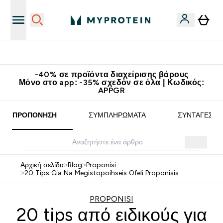
Δωρεάν Μεταφορικά στα 60€
-40% σε προϊόντα διαχείρισης βάρους
Μόνο στο app: -35% σχεδόν σε όλα | Κωδικός:
APPGR
ΠΡΟΠΌΝΗΣΗ
ΣΥΜΠΛΗΡΏΜΑΤΑ
ΣΥΝΤΑΓΈΣ
Αρχική σελίδα
>
Blog
>
Proponisi
>
20 Tips Gia Na Megistopoihseis Ofeli Proponisis
PROPONISI
20 tips από ειδικούς για