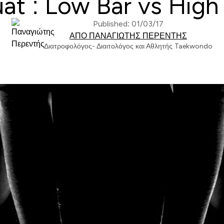
at : Low Bar vs High
Published: 01/03/17
ΑΠΌ ΠΑΝΑΓΙΏΤΗΣ ΠΕΡΕΝΤΉΣ
Διατροφολόγος- Διαιτολόγος και Αθλητής Taekwondo