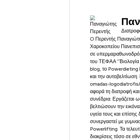
Παν
Διατροφ
O Περεντής Παναγιώτης
Χαροκοπείου Πανεπιστ
σε υπερμαραθωνοδρόμο
του ΤΕΦΑΑ ‘’Βιολογία
blog, το Powerdieting
και την αυτοβελτίωση. 
omadas-logodiatrofis
αφορά τη διατροφή κα
συνέδρια. Εργάζεται ω
βελτιώσουν την εικόνα
υγεία τους και επίσης
συνεργαστεί με γυμνασ
Powerlifting. Τα τελευ
διακρίσεις τόσο σε εθ