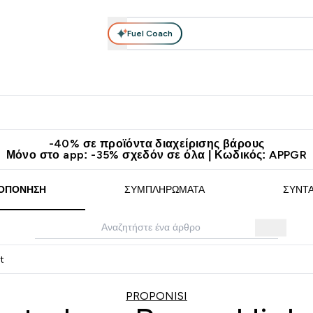
Fuel Coach
θλητικά Ρούχα
Βιταμίνες
Μπάρες, Τρόφιμα & Ροφήματα
submenu
r Διατροφή submenu
Enter Αθλητικά Ρούχα submenu
Enter Βιταμίνες submenu
Enter
⌄
⌄
⌄
άν Μεταφορικά στα 60€
Κατεβάστε την εφαρμογή Myprotein
Κερ
-40% σε προϊόντα διαχείρισης βάρους
Μόνο στο app: -35% σχεδόν σε όλα | Κωδικός: APPGR
ΟΠΌΝΗΣΗ
ΣΥΜΠΛΗΡΏΜΑΤΑ
ΣΥΝΤ
t
PROPONISI