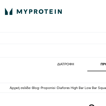
Πρωτεΐνη
Διατροφή
Α
Enter Πρωτεΐνη 
Ente
⌄
⌄
Δωρε
ΔΙΑΤΡΟΦΉ
ΠΡ
Αρχική σελίδα
>
Blog
>
Proponisi
>
Diafores High Bar Low Bar Squa