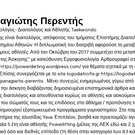
αγιώτης Περεντής
ολόγος- Διαιτολόγος και Αθλητής Taekwondo
 είναι διαιτολόγος, απόφοιτος του τμήματος Επιστήμης Διαιτο
ημίου Αθηνών. Η διπλωματική του διατριβή αφορούσε το μετα
υς αθλητές. Από τον Οκτώβρη του 2017 συμμετέχει στο μετα
 της Άσκησης’’ με κατεύθυνση Εργοφυσιολογία. Αρθρογραφεί 
 https://powerdieting.wordpress.com/ για θέματα σχετικά με τη
Επίσης συνεργάζεται με το site logodiatrofis.gr https://logodiat
/panagiwtis-perentis . Μένει συνεχώς ενημερωμένος γύρω από
ι την άσκηση διαβάζοντας δημοσιευμένα επιστημονικά άρθρα κ
ς διαιτολόγος και απευθύνεται κυρίως σε αθλητές και ασκούμε
 του σώματός τους και τις επιδόσεις στο άθλημα / προπόνηση 
 δημιουργεί εξατομικευμένα προγράμματα γυμναστηρίου. Στο παρ
τήρια της αλυσίδας Yava. Επιπλέον, βοηθά και προετοιμάζει αγ
ταία 5 έτη είναι αθλητής Powerlifting (μέλος της ΑΕΚ εδώ και 2 
νικό όσο και διεθνές επίπεδο (1η θέση στην κατηγορία των 83 κ