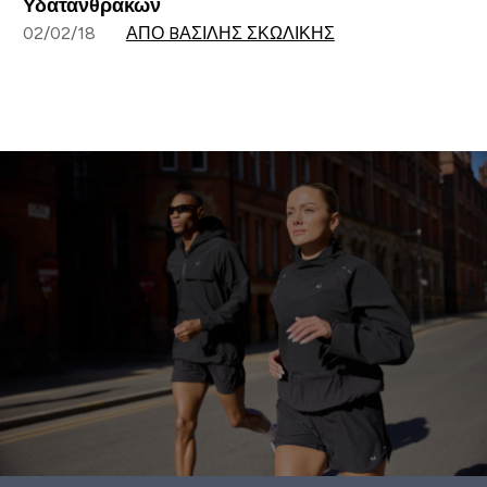
Υδατανθράκων
02/02/18
ΑΠΌ BΑΣΊΛΗΣ ΣΚΩΛΊΚΗΣ