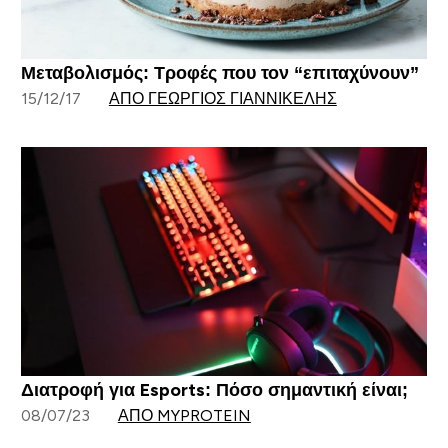
Μεταβολισμός: Τροφές που τον “επιταχύνουν”
15/12/17
ΑΠΌ ΓΕΏΡΓΙΟΣ ΓΙΑΝΝΙΚΈΛΗΣ
Διατροφή για Esports: Πόσο σημαντική είναι;
08/07/23
ΑΠΌ MYPROTEIN