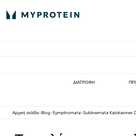
Πρωτεΐνη
Διατροφή
Α
Enter Πρωτεΐνη 
Ente
⌄
⌄
Δωρε
ΔΙΑΤΡΟΦΉ
ΠΡ
Αρχική σελίδα
>
Blog
>
Sympliromata
>
Sublirwmata Kalokairines 