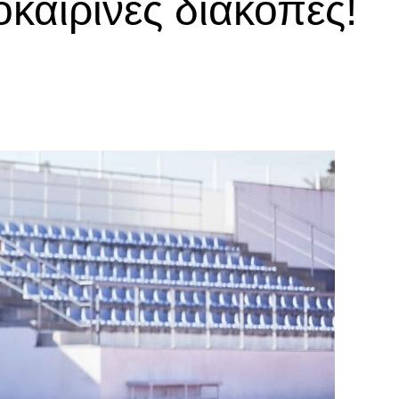
καιρινές διακοπές!