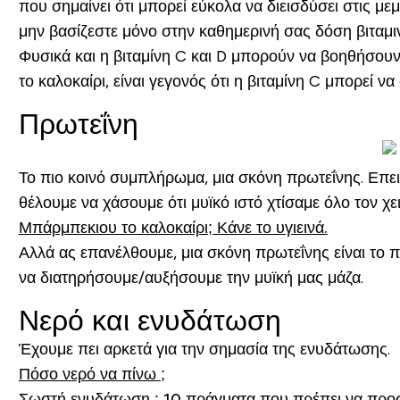
που σημαίνει ότι μπορεί εύκολα να διεισδύσει στις 
μην βασίζεστε μόνο στην καθημερινή σας δόση βιταμιν
Φυσικά και η βιταμίνη C και D μπορούν να βοηθήσουν
το καλοκαίρι, είναι γεγονός ότι η βιταμίνη C μπορεί 
Πρωτεΐνη
Το πιο κοινό συμπλήρωμα, μια σκόνη πρωτεΐνης. Επει
θέλουμε να χάσουμε ότι μυϊκό ιστό χτίσαμε όλο τον χε
Μπάρμπεκιου το καλοκαίρι; Κάνε το υγιεινά.
Αλλά ας επανέλθουμε, μια σκόνη πρωτεΐνης είναι το 
να διατηρήσουμε/αυξήσουμε την μυϊκή μας μάζα.
Νερό και ενυδάτωση
Έχουμε πει αρκετά για την σημασία της ενυδάτωσης.
Πόσο νερό να πίνω ;
Σωστή ενυδάτωση : 10 πράγματα που πρέπει να προ