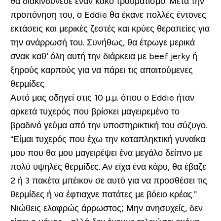
θα διακινδύνευε έναν κακό τραυματισμό. Μετά την
προπόνηση του, ο Eddie θα έκανε πολλές έντονες
εκτάσεις και μερικές ζεστές και κρύες θεραπείες για
την ανάρρωσή του. Συνήθως, θα έτρωγε μερικά
σνακ καθ’ όλη αυτή την διάρκεια με beef jerky ή
ξηρούς καρπούς για να πάρει τις απαιτούμενες
θερμίδες.
Αυτό μας οδηγεί στις 10 μ.μ. όπου ο Eddie ήταν
αρκετά τυχερός που βρίσκει μαγειρεμένο το
βραδινό γεύμα από την υποστηρικτική του σύζυγο.
“Είμαι τυχερός που έχω την καταπληκτική γυναίκα
μου που θα μου μαγειρέψει ένα μεγάλο δείπνο με
πολύ υψηλές θερμίδες. Αν είχα ένα κάρυ, θα έβαζε
2 ή 3 πακέτα μπέικον σε αυτό για να προσθέσει τις
θερμίδες ή να έφτιαχνε πατάτες με βόειο κρέας.”
Νιώθεις ελαφρώς άρρωστος; Μην ανησυχείς, δεν