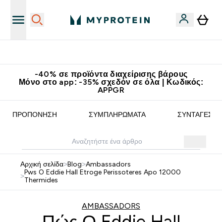
Κερδίστε 15€
-40% σε προϊόντα διαχείρισης βάρους
Μόνο στο app: -35% σχεδόν σε όλα | Κωδικός:
APPGR
ΠΡΟΠΌΝΗΣΗ
ΣΥΜΠΛΗΡΏΜΑΤΑ
ΣΥΝΤΑΓΈΣ
Αρχική σελίδα
>
Blog
>
Ambassadors
Pws O Eddie Hall Etroge Perissoteres Apo 12000
>
Thermides
AMBASSADORS
Πώς Ο Eddie Hall