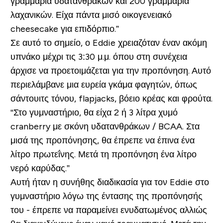
γραμμάρια υδατανθράκων και 200 ​​γραμμάρια
λαχανικών. Είχα πάντα μισό οικογενειακό
cheesecake για επιδόρπιο.”
Σε αυτό το σημείο, ο Eddie χρειαζόταν έναν ακόμη
υπνάκο μέχρι τις 3:30 μ.μ. όπου στη συνέχεια
άρχισε να προετοιμάζεται για την προπόνηση. Αυτό
περιελάμβανε μια ευρεία γκάμα φαγητών, όπως
σάντουιτς τόνου, flapjacks, βόειο κρέας και φρούτα.
“Στο γυμναστήριο, θα είχα 2 ή 3 λίτρα χυμό
cranberry με σκόνη υδατανθράκων / BCAA. Στα
μισά της προπόνησης, θα έπρεπε να έπινα ένα
λίτρο πρωτεΐνης. Μετά τη προπόνηση ένα λίτρο
νερό καρύδας.”
Αυτή ήταν η συνήθης διαδικασία για τον Eddie στο
γυμναστήριο λόγω της έντασης της προπόνησής
του - έπρεπε να παραμείνει ενυδατωμένος αλλιώς