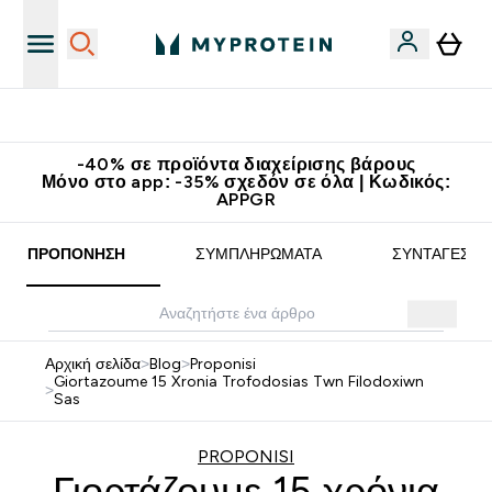
Κατεβάστε την εφαρμογή Myprotein
-40% σε προϊόντα διαχείρισης βάρους
Μόνο στο app: -35% σχεδόν σε όλα | Κωδικός:
APPGR
ΠΡΟΠΌΝΗΣΗ
ΣΥΜΠΛΗΡΏΜΑΤΑ
ΣΥΝΤΑΓΈΣ
Αρχική σελίδα
>
Blog
>
Proponisi
Giortazoume 15 Xronia Trofodosias Twn Filodoxiwn
>
Sas
PROPONISI
Γιορτάζουμε 15 χρόνια