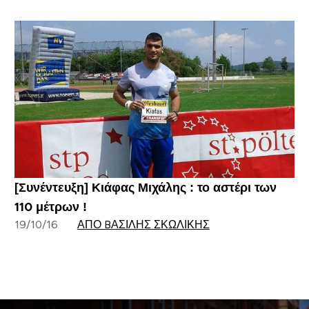
[Συνέντευξη] Κιάφας Μιχάλης : το αστέρι των
110 μέτρων !
19/10/16
ΑΠΌ BΑΣΊΛΗΣ ΣΚΩΛΊΚΗΣ