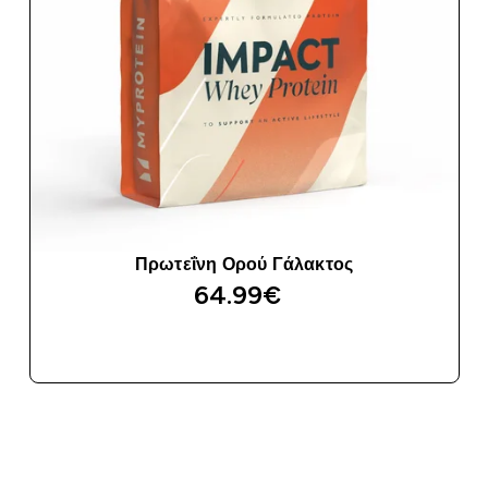
Πρωτεΐνη Ορού Γάλακτος
64.99€‎
ΑΓΟΡΆ ΤΏΡΑ