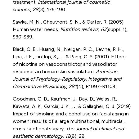
treatment.
International journal of cosmetic
science
,
28
(3), 175-190.
Sawka, M. N., Cheuvront, S. N., & Carter, R. (2005).
Human water needs.
Nutrition reviews
,
63
(suppl_1),
S30-S39.
Black, C. E., Huang, N., Neligan, P. C., Levine, R. H.,
Lipa, J. E., Lintlop, S., … & Pang, C. Y. (2001). Effect
of nicotine on vasoconstrictor and vasodilator
responses in human skin vasculature.
American
Journal of Physiology-Regulatory, Integrative and
Comparative Physiology
,
281
(4), R1097-R1104.
Goodman, G. D., Kaufman, J., Day, D., Weiss, R.,
Kawata, A. K., Garcia, J. K., … & Gallagher, C. J. (2019).
Impact of smoking and alcohol use on facial aging in
women: results of a large multinational, multiracial,
cross-sectional survey.
The Journal of clinical and
aesthetic dermatology
,
12
(8), 28.