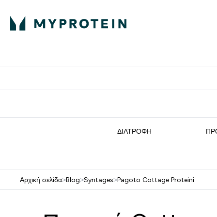
Πρωτεΐνη
Διατροφή
Α
Enter Πρωτεΐνη 
Ente
⌄
⌄
Δωρε
ΔΙΑΤΡΟΦΉ
ΠΡ
Αρχική σελίδα
>
Blog
>
Syntages
>
Pagoto Cottage Proteini