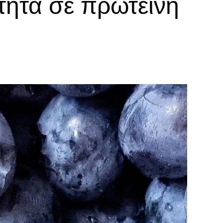
τητα σε πρωτεΐνη