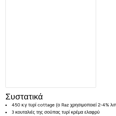
Συστατικά
450 κ.γ τυρί cottage (ο Raz χρησιμοποιεί 2-4% λι
3 κουταλιές της σούπας τυρί κρέμα ελαφρύ