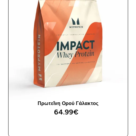
Πρωτεΐνη Ορού Γάλακτος
64.99€‎
ΑΓΟΡΆ ΤΏΡΑ