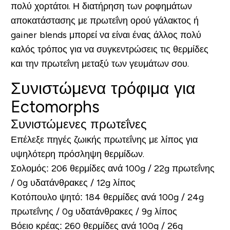
πολύ χορτάτοι. Η διατήρηση των ροφημάτων
αποκατάστασης με πρωτεΐνη ορού γάλακτος ή
gainer blends μπορεί να είναι ένας άλλος πολύ
καλός τρόπος για να συγκεντρώσεις τις θερμίδες
και την πρωτεΐνη μεταξύ των γευμάτων σου.
Συνιστώμενα τρόφιμα για
Ectomorphs
Συνιστώμενες πρωτεΐνες
Επέλεξε πηγές ζωικής πρωτεΐνης με λίπος για
υψηλότερη πρόσληψη θερμίδων.
Σολομός:
206 θερμίδες ανά 100g / 22g πρωτεΐνης
/ 0g υδατάνθρακες / 12g λίπος
Κοτόπουλο ψητό:
184 θερμίδες ανά 100g / 24g
πρωτεΐνης / 0g υδατάνθρακες / 9g λίπος
Βόειο κρέας:
260 θερμίδες ανά 100g / 26g