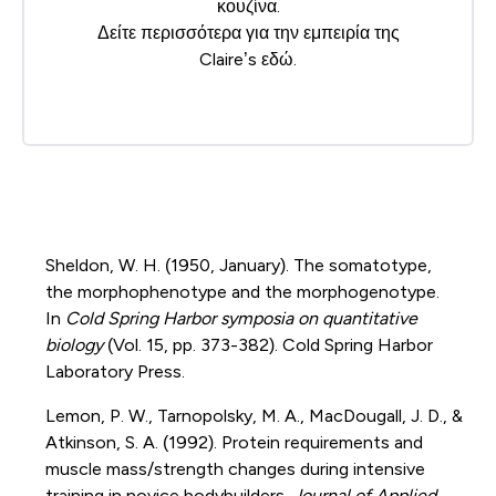
κουζίνα.
Δείτε περισσότερα για την εμπειρία της
Claire’s
εδώ
.
Sheldon, W. H. (1950, January). The somatotype,
the morphophenotype and the morphogenotype.
In
Cold Spring Harbor symposia on quantitative
biology
(Vol. 15, pp. 373-382). Cold Spring Harbor
Laboratory Press.
Lemon, P. W., Tarnopolsky, M. A., MacDougall, J. D., &
Atkinson, S. A. (1992). Protein requirements and
muscle mass/strength changes during intensive
training in novice bodybuilders.
Journal of Applied