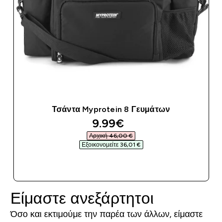
Τσάντα Myprotein 8 Γευμάτων
discounted price
9.99€‎
Αρχική 46,00 €‎
Εξοικονομείτε 36,01 €‎
ΑΓΟΡΆ ΤΏΡΑ
Είμαστε ανεξάρτητοι
Όσο και εκτιμούμε την παρέα των άλλων, είμαστε