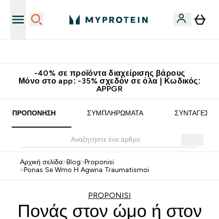
Κατεβάστε την εφαρμογή Myprotein
-40% σε προϊόντα διαχείρισης βάρους
Μόνο στο app: -35% σχεδόν σε όλα | Κωδικός:
APPGR
ΠΡΟΠΌΝΗΣΗ
ΣΥΜΠΛΗΡΏΜΑΤΑ
ΣΥΝΤΑΓΈΣ
Αρχική σελίδα
>
Blog
>
Proponisi
>
Ponas Se Wmo H Agwna Traumatismoi
PROPONISI
Πονάς στον ώμο ή στον