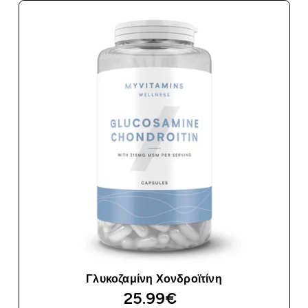
Γλυκοζαμίνη Χονδροϊτίνη
25.99€‎