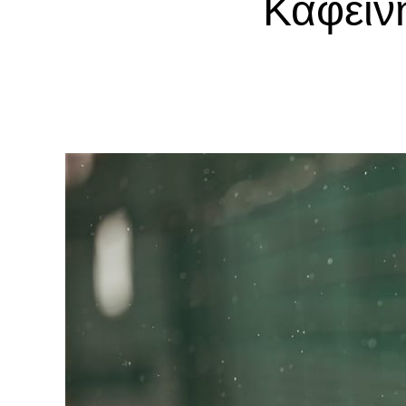
Καφεΐν