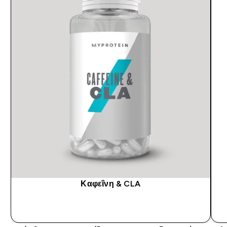
Καφεΐνη & CLA
ΑΓΟΡΆ ΤΏΡΑ