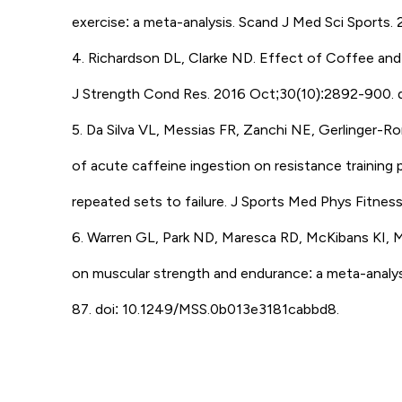
exercise: a meta-analysis. Scand J Med Sci Sports.
4. Richardson DL, Clarke ND. Effect of Coffee and
J Strength Cond Res. 2016 Oct;30(10):2892-900.
5. Da Silva VL, Messias FR, Zanchi NE, Gerlinger-R
of acute caffeine ingestion on resistance trainin
repeated sets to failure. J Sports Med Phys Fitnes
6. Warren GL, Park ND, Maresca RD, McKibans KI, Mi
on muscular strength and endurance: a meta-analysi
87. doi: 10.1249/MSS.0b013e3181cabbd8.