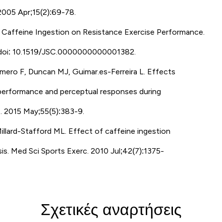
 2005 Apr;15(2):69-78.
 Caffeine Ingestion on Resistance Exercise Performance.
 doi: 10.1519/JSC.0000000000001382.
omero F, Duncan MJ, Guimar.es-Ferreira L. Effects
g performance and perceptual responses during
s. 2015 May;55(5):383-9.
llard-Stafford ML. Effect of caffeine ingestion
s. Med Sci Sports Exerc. 2010 Jul;42(7):1375-
Σχετικές αναρτήσεις