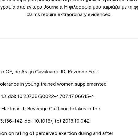
γραφία από έγκυρα Journals. Η φιλοσοφία μου ταιριάζει με τη 
claims require extraordinary evidence».
d.o CF, de Ara.jo Cavalcanti JD, Rezende Fett
tolerance in young trained women supplemented
r 13. doi: 10.23736/S0022-4707.17.06615-4.
R, Hartman T. Beverage Caffeine Intakes in the
;136-142. doi: 10.1016/j.fct.2013.10.042
on on rating of perceived exertion during and after