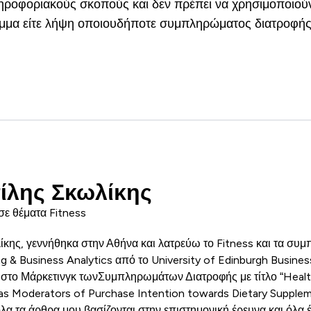
ληροφοριακούς σκοπούς και δεν πρέπει να χρησιμοποιούν
ραμμα είτε λήψη οποιουδήποτε συμπληρώματος διατροφής
ίλης Σκωλίκης
σε θέματα Fitness
ίκης, γεννήθηκα στην Αθήνα και λατρεύω το Fitness και τα συ
 & Business Analytics από το University of Edinburgh Business
 στο Μάρκετινγκ τωνΣυμπληρωμάτων Διατροφής με τίτλο “Heal
 as Moderators of Purchase Intention towards Dietary Suppleme
λα τα άρθρα μου βασίζονται στην επιστημονική έρευνα και όλα