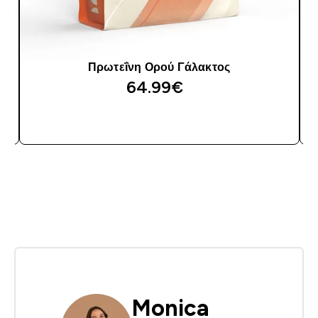
Πρωτεΐνη Ορού Γάλακτος
64.99€‎
ΑΓΟΡΆ ΤΏΡΑ
Monica