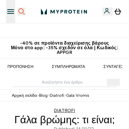
Κερδίστε 15€
-40% σε προϊόντα διαχείρισης βάρους
Μόνο στο app: -35% σχεδόν σε όλα | Κωδικός:
APPGR
ΠΡΟΠΌΝΗΣΗ
ΣΥΜΠΛΗΡΏΜΑΤΑ
ΣΥΝΤΑΓΈΣ
Αρχική σελίδα
>
Blog
>
Diatrofi
>
Gala Vromis
DIATROFI
Γάλα βρώμης: τι είναι;
Published: 14/11/22