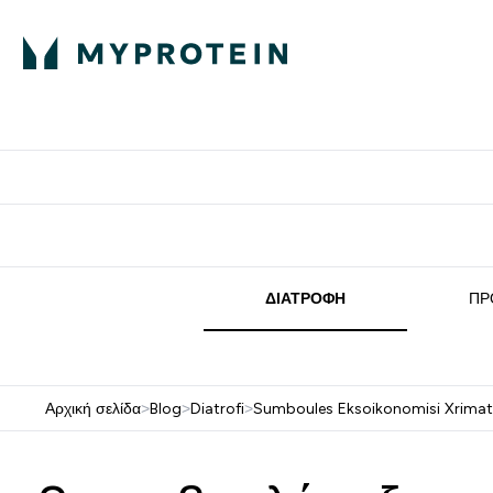
Πρωτεΐνη
Διατροφή
Α
Enter Πρωτεΐνη 
Ente
⌄
⌄
Δωρε
ΔΙΑΤΡΟΦΉ
ΠΡ
Αρχική σελίδα
>
Blog
>
Diatrofi
>
Sumboules Eksoikonomisi Xrimat