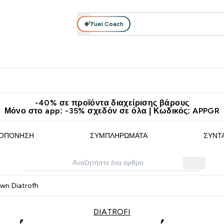
Fuel Coach
θλητικά Ρούχα
Βιταμίνες
Μπάρες, Τρόφιμα & Ροφήματα
submenu
r Διατροφή submenu
Enter Αθλητικά Ρούχα submenu
Enter Βιταμίνες submenu
Enter
⌄
⌄
⌄
άν Μεταφορικά στα 60€
Κατεβάστε την εφαρμογή Myprotein
Κερ
-40% σε προϊόντα διαχείρισης βάρους
Μόνο στο app: -35% σχεδόν σε όλα | Κωδικός: APPGR
ΟΠΌΝΗΣΗ
ΣΥΜΠΛΗΡΏΜΑΤΑ
ΣΥΝΤ
wn Diatrofh
DIATROFI