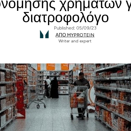
ονόμησης χρημάτων γ
διατροφολόγο
Published: 05/09/23
ΑΠΌ MYPROTEIN
Writer and expert