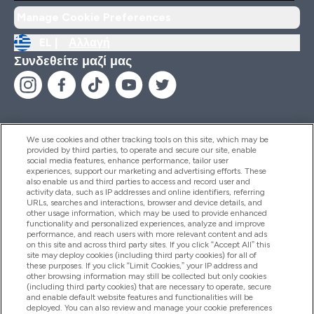
Manage Cookie Preferences
EL |
Αλλαγή
Συνδεθείτε μαζί μας
We use cookies and other tracking tools on this site, which may be
provided by third parties, to operate and secure our site, enable
Βοήθεια & Πληροφορίες
social media features, enhance performance, tailor user
experiences, support our marketing and advertising efforts. These
also enable us and third parties to access and record user and
activity data, such as IP addresses and online identifiers, referring
Προϊόντα
URLs, searches and interactions, browser and device details, and
other usage information, which may be used to provide enhanced
functionality and personalized experiences, analyze and improve
performance, and reach users with more relevant content and ads
on this site and across third party sites. If you click “Accept All” this
Εταιρικές Πληροφορίες
site may deploy cookies (including third party cookies) for all of
these purposes. If you click “Limit Cookies,” your IP address and
other browsing information may still be collected but only cookies
(including third party cookies) that are necessary to operate, secure
Εκπτώσεις & Ανταμοιβές
and enable default website features and functionalities will be
deployed. You can also review and manage your cookie preferences