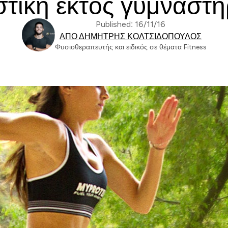
τική εκτός γυμναστ
Published: 16/11/16
ΑΠΌ ΔΗΜΉΤΡΗΣ ΚΟΛΤΣΙΔΌΠΟΥΛΟΣ
Φυσιοθεραπευτής και ειδικός σε θέματα Fitness