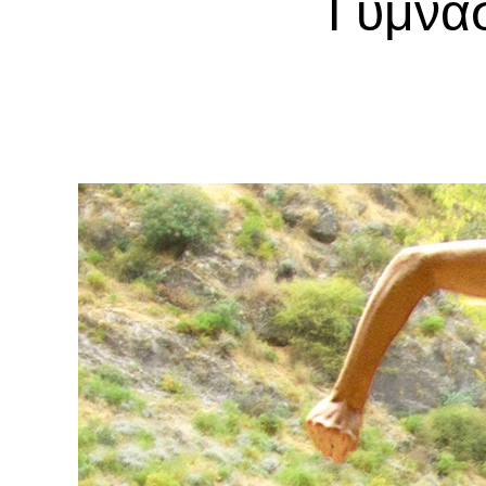
Γυμνασ