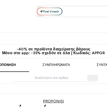
Fuel Coach
θλητικά Ρούχα
Βιταμίνες
Μπάρες, Τρόφιμα & Ροφήματα
submenu
r Διατροφή submenu
Enter Αθλητικά Ρούχα submenu
Enter Βιταμίνες submenu
Enter
⌄
⌄
⌄
άν Μεταφορικά στα 60€
Κατεβάστε την εφαρμογή Myprotein
Κερ
-40% σε προϊόντα διαχείρισης βάρους
Μόνο στο app: -35% σχεδόν σε όλα | Κωδικός: APPGR
ΟΠΌΝΗΣΗ
ΣΥΜΠΛΗΡΏΜΑΤΑ
ΣΥΝΤ
PROPONISI