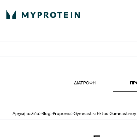
Πρωτεΐνη
Διατροφή
Α
Enter Πρωτεΐνη 
Ente
⌄
⌄
Δωρε
ΔΙΑΤΡΟΦΉ
ΠΡ
Αρχική σελίδα
>
Blog
>
Proponisi
>
Gymnastiki Ektos Gumnastirioy