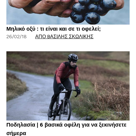
Μηλικό οξύ : τι είναι και σε τι οφελεί;
26/02/18
ΑΠΌ BΑΣΊΛΗΣ ΣΚΩΛΊΚΗΣ
Ποδηλασία | 6 βασικά οφέλη για να ξεκινήσετε
σήμερα