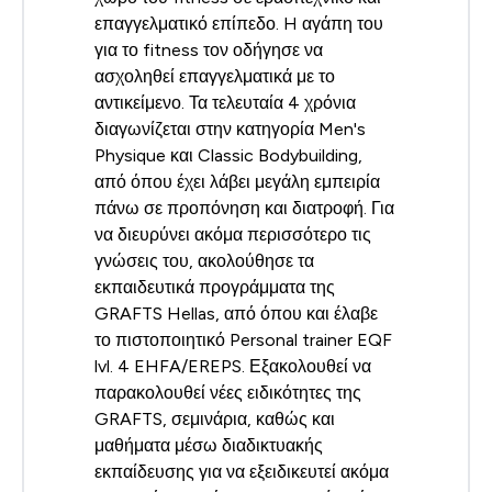
επαγγελματικό επίπεδο. H αγάπη του
για το fitness τον οδήγησε να
ασχοληθεί επαγγελματικά με το
αντικείμενο. Τα τελευταία 4 χρόνια
διαγωνίζεται στην κατηγορία Men's
Physique και Classic Bodybuilding,
από όπου έχει λάβει μεγάλη εμπειρία
πάνω σε προπόνηση και διατροφή. Για
να διευρύνει ακόμα περισσότερο τις
γνώσεις του, ακολούθησε τα
εκπαιδευτικά προγράμματα της
GRAFTS Hellas, από όπου και έλαβε
το πιστοποιητικό Personal trainer EQF
lvl. 4 EHFA/EREPS. Εξακολουθεί να
παρακολουθεί νέες ειδικότητες της
GRAFTS, σεμινάρια, καθώς και
μαθήματα μέσω διαδικτυακής
εκπαίδευσης για να εξειδικευτεί ακόμα