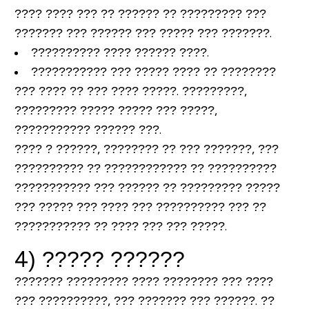
???? ???? ??? ?? ?????? ?? ????????? ???
??????? ??? ?????? ??? ????? ??? ???????.
?????????? ???? ?????? ????.
??????????? ??? ????? ???? ?? ????????
??? ???? ?? ??? ???? ?????. ?????????,
????????? ????? ????? ??? ?????,
??????????? ?????? ???.
???? ? ??????, ???????? ?? ??? ???????, ???
?????????? ?? ???????????? ?? ??????????
??????????? ??? ?????? ?? ????????? ?????
??? ????? ??? ???? ??? ?????????? ??? ??
??????????? ?? ???? ??? ??? ?????.
4) ????? ??????
??????? ????????? ???? ???????? ??? ????
??? ??????????, ??? ??????? ??? ??????. ??