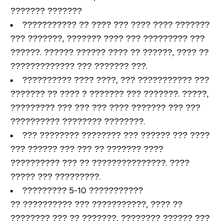
??????? ???????
??????????? ?? ???? ??? ???? ???? ???????
??? ???????, ??????? ???? ??? ????????? ???
??????. ?????? ?????? ???? ?? ??????, ???? ??
????????????? ??? ??????? ???.
?????????? ???? ????, ??? ??????????? ???
??????? ?? ???? ? ??????? ??? ???????. ?????,
????????? ??? ??? ??? ???? ??????? ??? ???
?????????? ???????? ????????.
??? ???????? ???????? ??? ?????? ??? ????
??? ?????? ??? ??? ?? ??????? ????
?????????? ??? ?? ???????????????. ????
????? ??? ?????????.
????????? 5-10 ???????????
?? ?????????? ??? ???????????, ???? ??
???????? ??? ?? ???????, ???????? ?????? ???