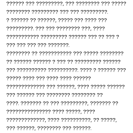
?????? ??? ?????????, ??? ???????? ??? ?????
???????? ????????? ??? ??? ?????????.
? ?????? ?? ??????, ????? ??? ???? ???
?????????. ??? ??? ???????? ???, ????
??????????? ????????? ?????? ??? ?? ??? ?
??? ??? ??? ??? ???????.
???????? ?? ??????????? ??? ????? ????????
?? ?????? ?????? ? ??? ?? ????????? ??????
??? ?????????? ??????????. ???? ? ?????? ???
????? ???? ??? ???? ???? ??????
????????????? ??? ??????, ???? ????? ??????
??? ?????? ??? ???????? ???????? ??
????. ??????? ?? ??? ?????????, ??????? ??
??????????????? ???? ?????, ????
?????????????, ???? ??????????, ?? ?????,
??? ??????, ???????? ??? ??????.