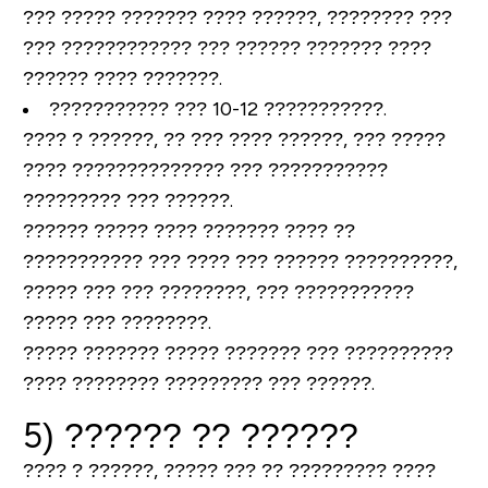
??? ????? ??????? ???? ??????, ???????? ???
??? ???????????? ??? ?????? ??????? ????
?????? ???? ???????.
??????????? ??? 10-12 ???????????.
???? ? ??????, ?? ??? ???? ??????, ??? ?????
???? ?????????????? ??? ???????????
????????? ??? ??????.
?????? ????? ???? ??????? ???? ??
??????????? ??? ???? ??? ?????? ??????????,
????? ??? ??? ????????, ??? ???????????
????? ??? ????????.
????? ??????? ????? ??????? ??? ??????????
???? ???????? ????????? ??? ??????.
5) ?????? ?? ??????
???? ? ??????, ????? ??? ?? ????????? ????