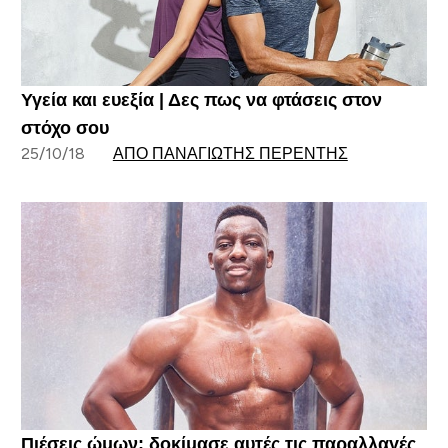
Υγεία και ευεξία | Δες πως να φτάσεις στον
στόχο σου
25/10/18
ΑΠΌ ΠΑΝΑΓΙΏΤΗΣ ΠΕΡΕΝΤΉΣ
Πιέσεις ώμων: δοκίμασε αυτές τις παραλλαγές