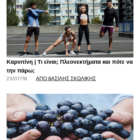
Καρνιτίνη | Τι είναι; Πλεονεκτήματα και πότε να
την πάρω;
23/07/18
ΑΠΌ BΑΣΊΛΗΣ ΣΚΩΛΊΚΗΣ