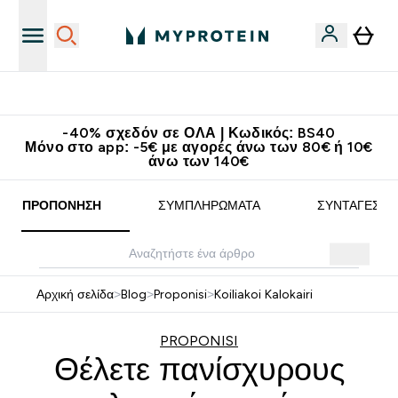
Κερδίστε 15€
-40% σχεδόν σε ΟΛΑ | Κωδικός: BS40
Μόνο στο app: -5€ με αγορές άνω των 80€ ή 10€
άνω των 140€
ΠΡΟΠΌΝΗΣΗ
ΣΥΜΠΛΗΡΏΜΑΤΑ
ΣΥΝΤΑΓΈΣ
Αρχική σελίδα
>
Blog
>
Proponisi
>
Koiliakoi Kalokairi
PROPONISI
Θέλετε πανίσχυρους