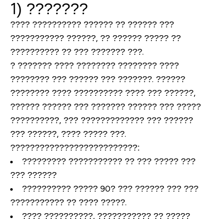
1) ???????
???? ?????????? ?????? ?? ?????? ???
??????????? ??????, ?? ?????? ????? ??
?????????? ?? ??? ??????? ???.
? ??????? ???? ???????? ???????? ????
???????? ??? ?????? ??? ???????. ??????
???????? ???? ?????????? ???? ??? ??????,
?????? ?????? ??? ??????? ?????? ??? ?????
??????????, ??? ????????????? ??? ??????
??? ??????, ???? ????? ???.
????????
?????
???
??????????
:
????????? ??????????? ?? ??? ????? ???
??? ??????
?????????? ????? 90? ??? ?????? ??? ???
??????????? ?? ???? ?????.
???? ??????????, ??????????? ?? ?????