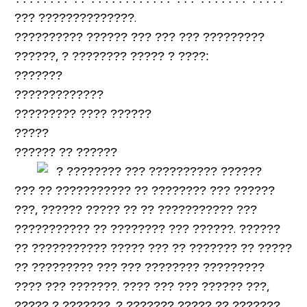
??? ??????????????.
?????????? ?????? ??? ??? ??? ?????????
??????, ? ???????? ????? ? ????:
???????
?????????????
????????? ???? ??????
?????
?????? ?? ??????
??? ?? ??????????? ?? ???????? ??? ??????
???, ?????? ????? ?? ?? ??????????? ???
??????????? ?? ???????? ??? ??????. ??????
?? ??????????? ????? ??? ?? ??????? ?? ?????
?? ????????? ??? ??? ???????? ?????????
???? ??? ???????.
???? ??? ??? ?????? ???,
????? ? ???????. ? ??????? ????? ?? ???????