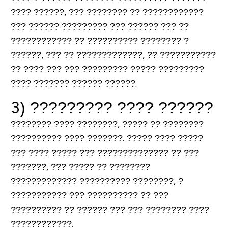
???? ??????, ??? ???????? ?? ????????????
??? ?????? ????????? ??? ?????? ??? ??
???????????? ?? ?????????? ???????? ?
??????, ??? ?? ?????????????, ?? ???????????
?? ???? ??? ??? ????????? ????? ?????????
???? ??????? ?????? ??????.
3) ????????? ???? ??????
???????? ???? ????????, ????? ?? ????????
?????????? ???? ???????. ????? ???? ?????
??? ???? ????? ??? ?????????????? ?? ???
???????, ??? ????? ?? ????????
????????????? ?????????? ????????, ?
??????????? ??? ?????????? ?? ???
?????????? ?? ?????? ??? ??? ???????? ????
????????????.