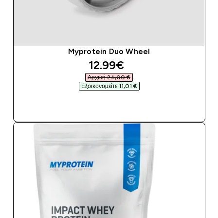
Myprotein Duo Wheel
discounted price
12.99€‎
Αρχική 24,00 €‎
Εξοικονομείτε 11,01 €‎
ΑΓΟΡΆ ΤΏΡΑ