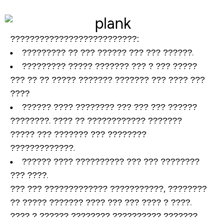
????????
?????
???
??????????
:
????????? ?? ??? ?????? ??? ??? ??????.
????????? ????? ??????? ??? ? ??? ?????
??? ?? ?? ????? ??????? ??????? ??? ???? ???
????
?????? ???? ???????? ??? ??? ??? ??????
????????. ???? ?? ???????????? ???????
????? ??? ??????? ??? ????????
?????????????.
?????? ???? ?????????? ??? ??? ????????
??? ????.
??? ??? ????????????? ???????????, ????????
?? ????? ??????? ???? ??? ??? ???? ? ????.
???? ? ?????? ???????? ?????????? ???????