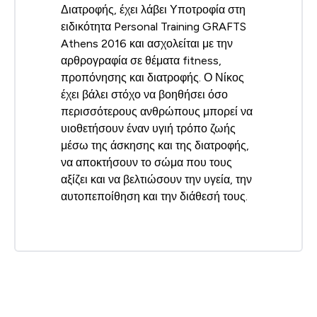
Διατροφής, έχει λάβει Υποτροφία στη
ειδικότητα Personal Training GRAFTS
Athens 2016 και ασχολείται με την
αρθρογραφία σε θέματα fitness,
προπόνησης και διατροφής. Ο Νίκος
έχει βάλει στόχο να βοηθήσει όσο
περισσότερους ανθρώπους μπορεί να
υιοθετήσουν έναν υγιή τρόπο ζωής
μέσω της άσκησης και της διατροφής,
να αποκτήσουν το σώμα που τους
αξίζει και να βελτιώσουν την υγεία, την
αυτοπεποίθηση και την διάθεσή τους.