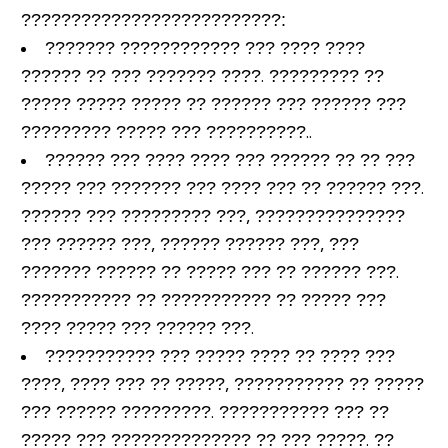
????????
?????
???
??????????
:
??????? ???????????? ??? ???? ????
?????? ?? ??? ??????? ????. ????????? ??
????? ????? ????? ?? ?????? ??? ?????? ???
????????? ????? ??? ??????????..
?????? ??? ???? ???? ??? ?????? ?? ?? ???
????? ??? ??????? ??? ???? ??? ?? ?????? ???.
?????? ??? ????????? ???, ???????????????
??? ?????? ???, ?????? ?????? ???, ???
??????? ?????? ?? ????? ??? ?? ?????? ???.
??????????? ?? ??????????? ?? ????? ???
???? ????? ??? ?????? ???.
??????????? ??? ????? ???? ?? ???? ???
????, ???? ??? ?? ?????, ??????????? ?? ?????
??? ?????? ?????????. ??????????? ??? ??
????? ??? ?????????????? ?? ??? ?????. ??