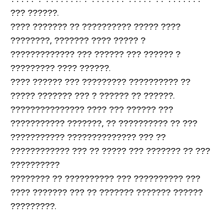
??? ??????.
???? ??????? ?? ?????????? ????? ????
????????, ??????? ???? ????? ?
????????????? ??? ?????? ??? ?????? ?
????????? ???? ??????.
???? ?????? ??? ????????? ?????????? ??
????? ??????? ??? ? ?????? ?? ??????.
??????????????? ???? ??? ?????? ???
??????????? ???????, ?? ?????????? ?? ???
??????????? ?????????????? ??? ??
???????????? ??? ?? ????? ??? ??????? ?? ???
??????????
???????? ?? ?????????? ??? ?????????? ???
???? ??????? ??? ?? ??????? ??????? ??????
?????????.