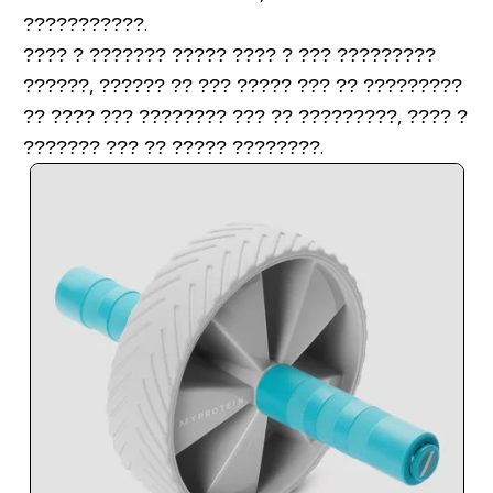
???????????.
???? ? ??????? ????? ???? ? ??? ?????????
??????, ?????? ?? ??? ????? ??? ?? ?????????
?? ???? ??? ???????? ??? ?? ?????????, ???? ?
??????? ??? ?? ????? ????????.