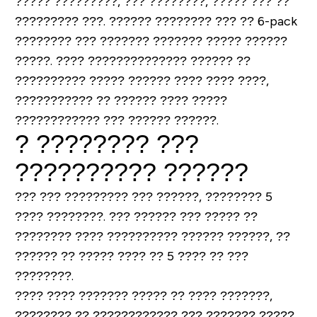
????? ?????????, ??? ????????, ????? ??? ??
????????? ???.
?????? ???????? ??? ?? 6-pack
???????? ??? ??????? ??????? ????? ??????
?????
. ???? ?????????????? ?????? ??
?????????? ????? ?????? ???? ???? ????,
??????????? ?? ?????? ???? ?????
???????????? ??? ?????? ??????.
? ???????? ???
?????????? ??????
??? ??? ????????? ??? ??????, ???????? 5
???? ????????. ??? ?????? ??? ????? ??
???????? ???? ?????????? ?????? ??????, ??
?????? ?? ????? ???? ?? 5 ???? ?? ???
????????.
???? ???? ??????? ????? ?? ???? ???????,
???????? ?? ???????????? ??? ??????? ?????