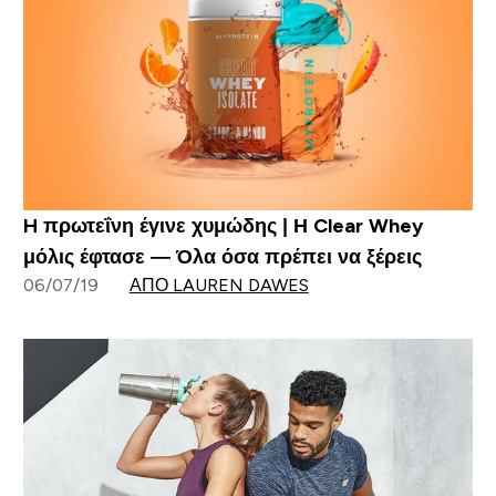
H πρωτεΐνη έγινε χυμώδης | Η Clear Whey
μόλις έφτασε — Όλα όσα πρέπει να ξέρεις
06/07/19
ΑΠΌ LAUREN DAWES