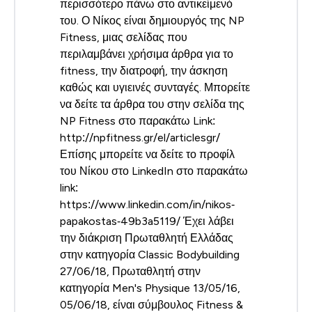
περισσότερο πάνω στο αντικείμενό
του. Ο Νίκος είναι δημιουργός της NP
Fitness, μιας σελίδας που
περιλαμβάνει χρήσιμα άρθρα για το
fitness, την διατροφή, την άσκηση
καθώς και υγιεινές συνταγές. Μπορείτε
να δείτε τα άρθρα του στην σελίδα της
NP Fitness στο παρακάτω Link:
http://npfitness.gr/el/articlesgr/
Επίσης μπορείτε να δείτε το προφίλ
του Νίκου στο LinkedIn στο παρακάτω
link:
https://www.linkedin.com/in/nikos‐
papakostas‐49b3a5119/ Έχει λάβει
την διάκριση Πρωταθλητή Ελλάδας
στην κατηγορία Classic Bodybuilding
27/06/18, Πρωταθλητή στην
κατηγορία Men's Physique 13/05/16,
05/06/18, είναι σύμβουλος Fitness &