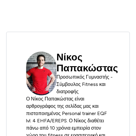
Νίκος
Παπακώστας
Προσωπικός Γυμναστής -
Σύμβουλος Fitness και
διατροφής
Ο Νίκος Παπακώστας είναι
αρθρογράφος της σελίδας μας και
πιστοποιημένος Personal trainer EQF
lvl. 4 EHFA/EREPS. Ο Νίκος διαθέτει
πάνω από 10 χρόνια εμπειρία στον
χώρο του fitness σε ερασιτεχνικό και