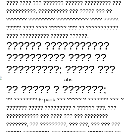
???? ???? ??? ??????? ?????? ????????? ???
??????????, ?????????? ??? ????? ??? ??
??????? ????????? ??????????? ???? ?????.
????? ???? ???? ?????? ??? ?? ???????????
???? ?????????? ?????? ??????;
?????? ???????????
?????????? ???? ??
?????????; ????? ???
?? ????? ? ???????;
?? ???????? 6-pack ??? ????? ? ??????? ???. ?
??????? ????? ????????? ? ?????? ???, ???
??????????? ??? ???? ??? ??? ????????
???????, ??? ?????????, ??? ???, ??? ??? ???