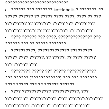
????????
?????
???
??????????
:
?????? ??? ??????? kettlebells ? ???????. ??
????? ?????? ?? ????? ???? ????, ???? ?? ???
????????? ?? ??????? ????? ??? ????? ???
??????? ????? ?? ??? ??????? ?? ???????.
???? ?????? ??? ????, ?????????????? ???
?????? ??? ?? ????? ???????.
??????????, ????????????? ?????????
????? ???? ??????, ?? ?????, ?? ???? ?????
??? ?????? ???.
???????? ????? ??? ????? ????????????
??? ?????? (????????????) ??? ??? ???????
???? ????? ??? ?? ?????? ??????.
???? ???????????? ???????????, ???
??????? ?? ??????????? ???? ???????.???????
?????????? ?????? ?? ?????? ?? ??? ???