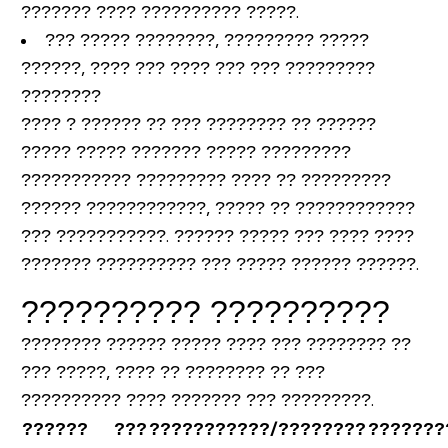
??????? ???? ?????????? ?????.
??? ????? ????????, ????????? ?????
??????, ???? ??? ???? ??? ??? ?????????
????????
???? ? ?????? ?? ??? ???????? ?? ??????
????? ????? ??????? ????? ?????????
??????????? ????????? ???? ?? ?????????
?????? ????????????, ????? ?? ????????????
??? ???????????. ?????? ????? ??? ???? ????
??????? ?????????? ??? ????? ?????? ??????.
?????????? ??????????
???????? ?????? ????? ???? ??? ???????? ??
??? ?????, ???? ?? ???????? ?? ???
?????????? ???? ??????? ??? ?????????.
??????
???
???????????/????????
???????