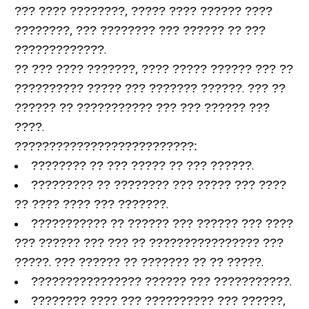
??? ???? ????????, ????? ???? ?????? ????
????????, ??? ???????? ??? ?????? ?? ???
?????????????.
?? ??? ???? ???????, ???? ????? ?????? ??? ??
?????????? ????? ??? ??????? ??????. ??? ??
?????? ?? ??????????? ??? ??? ?????? ???
????.
????????
?????
???
??????????
:
???????? ?? ??? ????? ?? ??? ??????.
????????? ?? ???????? ??? ????? ??? ????
?? ???? ???? ??? ???????.
??????????? ?? ?????? ??? ?????? ??? ????
??? ?????? ??? ??? ?? ???????????????? ???
?????. ??? ?????? ?? ??????? ?? ?? ?????.
???????????????? ?????? ??? ???????????.
???????? ???? ??? ?????????? ??? ??????,