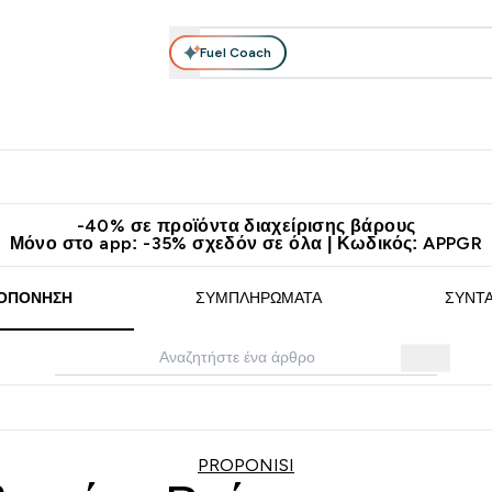
Fuel Coach
θλητικά Ρούχα
Βιταμίνες
Μπάρες, Τρόφιμα & Ροφήματα
submenu
r Διατροφή submenu
Enter Αθλητικά Ρούχα submenu
Enter Βιταμίνες submenu
Enter
⌄
⌄
⌄
άν Μεταφορικά στα 60€
Κατεβάστε την εφαρμογή Myprotein
Κερ
-40% σε προϊόντα διαχείρισης βάρους
Μόνο στο app: -35% σχεδόν σε όλα | Κωδικός: APPGR
ΟΠΌΝΗΣΗ
ΣΥΜΠΛΗΡΏΜΑΤΑ
ΣΥΝΤ
PROPONISI