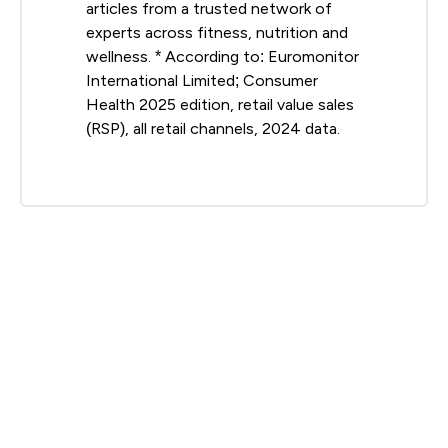
articles from a trusted network of
experts across fitness, nutrition and
wellness. * According to: Euromonitor
International Limited; Consumer
Health 2025 edition, retail value sales
(RSP), all retail channels, 2024 data.
Böger, R.H. (2008).
https://europepmc.org/abstract/med/18090660
">L-
Arginine therapy in cardiovascular pathologies:
beneficial or dangerous?
Current Opinion in Clinical
Nutrition and Metabolic Care, 11
(1), 55-61. doi:
10.1097/MCO.0b013e3282f2b0c3