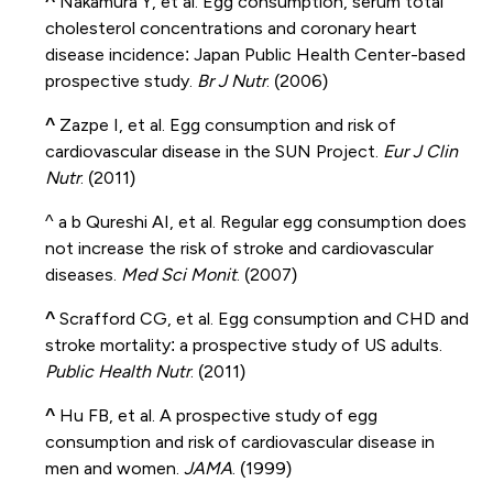
^
Nakamura Y, et al. Egg consumption, serum total
cholesterol concentrations and coronary heart
disease incidence: Japan Public Health Center-based
prospective study.
Br J Nutr
. (2006)
^
Zazpe I, et al. Egg consumption and risk of
cardiovascular disease in the SUN Project.
Eur J Clin
Nutr
. (2011)
^ a b
Qureshi AI, et al. Regular egg consumption does
not increase the risk of stroke and cardiovascular
diseases.
Med Sci Monit
. (2007)
^
Scrafford CG, et al. Egg consumption and CHD and
stroke mortality: a prospective study of US adults.
Public Health Nutr
. (2011)
^
Hu FB, et al. A prospective study of egg
consumption and risk of cardiovascular disease in
men and women.
JAMA
. (1999)