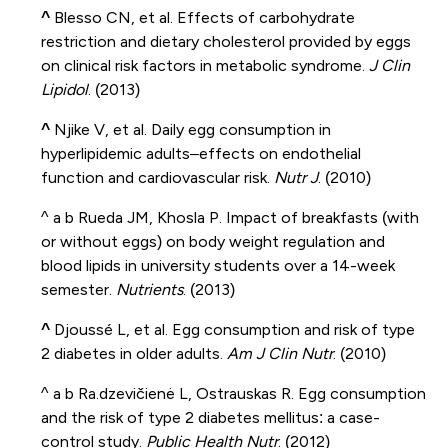
^
Blesso CN, et al. Effects of carbohydrate
restriction and dietary cholesterol provided by eggs
on clinical risk factors in metabolic syndrome.
J Clin
Lipidol
. (2013)
^
Njike V, et al. Daily egg consumption in
hyperlipidemic adults–effects on endothelial
function and cardiovascular risk.
Nutr J
. (2010)
^ a b
Rueda JM, Khosla P. Impact of breakfasts (with
or without eggs) on body weight regulation and
blood lipids in university students over a 14-week
semester.
Nutrients
. (2013)
^
Djoussé L, et al. Egg consumption and risk of type
2 diabetes in older adults.
Am J Clin Nutr
. (2010)
^ a b
Ra.dzevičienė L, Ostrauskas R. Egg consumption
and the risk of type 2 diabetes mellitus: a case-
control study.
Public Health Nutr
. (2012)