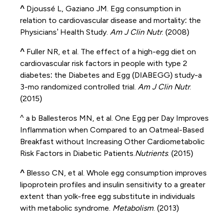
^
Djoussé L, Gaziano JM. Egg consumption in
relation to cardiovascular disease and mortality: the
Physicians’ Health Study.
Am J Clin Nutr
. (2008)
^
Fuller NR, et al. The effect of a high-egg diet on
cardiovascular risk factors in people with type 2
diabetes: the Diabetes and Egg (DIABEGG) study-a
3-mo randomized controlled trial.
Am J Clin Nutr
.
(2015)
^ a b
Ballesteros MN, et al. One Egg per Day Improves
Inflammation when Compared to an Oatmeal-Based
Breakfast without Increasing Other Cardiometabolic
Risk Factors in Diabetic Patients.
Nutrients
. (2015)
^
Blesso CN, et al. Whole egg consumption improves
lipoprotein profiles and insulin sensitivity to a greater
extent than yolk-free egg substitute in individuals
with metabolic syndrome.
Metabolism
. (2013)