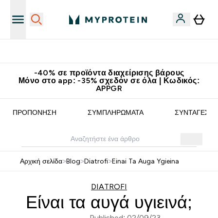
Κερδίστε 15€
-40% σε προϊόντα διαχείρισης βάρους
Μόνο στο app: -35% σχεδόν σε όλα | Κωδικός:
APPGR
ΠΡΟΠΌΝΗΣΗ
ΣΥΜΠΛΗΡΏΜΑΤΑ
ΣΥΝΤΑΓΈΣ
Αρχική σελίδα
>
Blog
>
Diatrofi
>
Einai Ta Auga Ygieina
DIATROFI
Είναι τα αυγά υγιεινά;
Published: 02/09/23