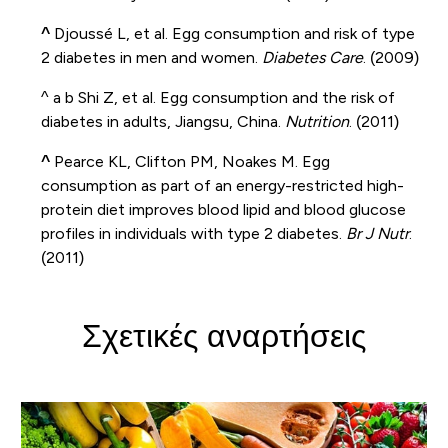
^
Djoussé L, et al. Egg consumption and risk of type
2 diabetes in men and women.
Diabetes Care
. (2009)
^ a b
Shi Z, et al. Egg consumption and the risk of
diabetes in adults, Jiangsu, China.
Nutrition
. (2011)
^
Pearce KL, Clifton PM, Noakes M. Egg
consumption as part of an energy-restricted high-
protein diet improves blood lipid and blood glucose
profiles in individuals with type 2 diabetes.
Br J Nutr
.
(2011)
Σχετικές αναρτήσεις