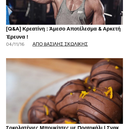
[Q&A] Κρεατίνη : Άμεσο Αποτέλεσμα & Αρκετή
Έρευνα !
04/11/16
ΑΠΌ BΑΣΊΛΗΣ ΣΚΩΛΊΚΗΣ
Σοκολατένιες Μπουκίτσες με Πορτοκάλι | Σνακ