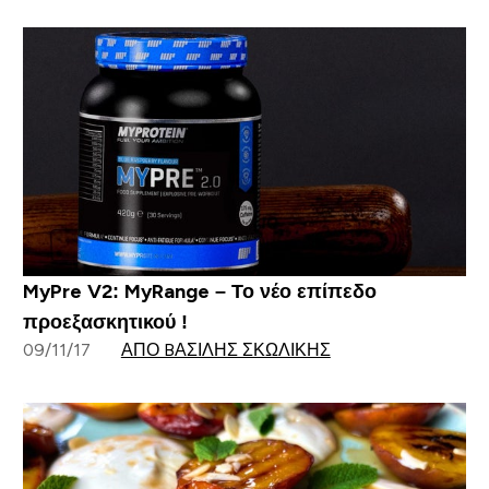
MyPre V2: MyRange – Το νέο επίπεδο
προεξασκητικού !
09/11/17
ΑΠΌ BΑΣΊΛΗΣ ΣΚΩΛΊΚΗΣ