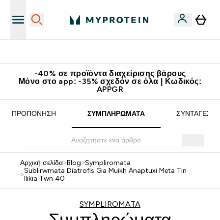
Κερδίστε 15€
-40% σε προϊόντα διαχείρισης βάρους
Μόνο στο app: -35% σχεδόν σε όλα | Κωδικός:
APPGR
ΠΡΟΠΌΝΗΣΗ
ΣΥΜΠΛΗΡΏΜΑΤΑ
ΣΥΝΤΑΓΈΣ
Αρχική σελίδα
>
Blog
>
Sympliromata
Sublirwmata Diatrofis Gia Muikh Anaptuxi Meta Tin
>
Ilikia Twn 40
SYMPLIROMATA
Συμπληρώματα