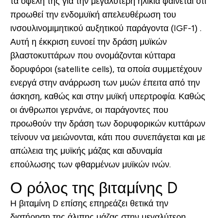
τα οφέλη της για την μεγαλύτερη ηλικία φαίνεται ότι
προωθεί την ενδομυϊκή απελευθέρωση του
ινσουλινομιμητικού αυξητικού παράγοντα (IGF-1) .
Αυτή η έκκριση ευνοεί την δράση μυϊκών
βλαστοκυττάρων που ονομάζονται κύτταρα
δορυφόροι (satellite cells), τα οποία συμμετέχουν
ενεργά στην ανάρρωση των μυών έπειτα από την
άσκηση, καθώς και στην μυϊκή υπερτροφία. Καθώς
οι άνθρωποι γερνάνε, οι παράγοντες που
προωθούν την δράση των δορυφορικών κυττάρων
τείνουν να μειώνονται, κάτι που συνεπάγεται και με
απώλεια της μυϊκής μάζας και αδυναμία
επούλωσης των φθαρμένων μυϊκών ινών.
Ο ρόλος της βιταμίνης D
Η βιταμίνη D επίσης επηρεάζει θετικά την
διατήρηση της άλιπης μάζας στην μεγαλύτερη