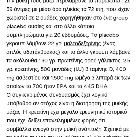
την μυϊκή τους μάζα περιλάμβανε τα παρακάτω : Σε
59 άντρες με μέσο όρο ηλικίας τα 72 έτη, που είχαν
χωριστεί σε 2 ομάδες χορηγήθηκαν στο ένα group
placebo ουσίες και στο άλλο κάποια
συμπληρώματα για 20 εβδομάδες. To placebo
γκρουπ λάμβανε 22 γρ.
μαλτοδεξτρίνης
(ένας
απλός υδατάνθρακας) και το άλλο γκρουπ λάμβανε
τα ακόλουθα : 30 γρ. πρωτεΐνης ορού γάλακτος, 2.5
γρ. κρεατίνης, 500 μονάδες (I.U) βιταμίνης D, 400
mg ασβεστίου και 1.500 mg ωμέγα 3 λιπαρά εκ των
οποίων τα 700 ήταν EPA και τα 445 DHA.
Ο συγκεκριμένος συνδυασμός έχει λογικό
υπόβαθρο αν στόχος είναι η διατήρηση της μυϊκής
μάζας. Η κρεατίνη έχει μεγάλο ερευνητικό ιστορικό
που έχει δείξει επανειλημμένες φορές ότι
συμβάλλει ενεργά στην μυϊκή ανάπτυξη. Σχετικά με