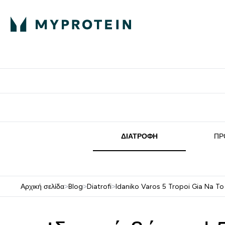
Πρωτεΐνη
Διατροφή
Α
Enter Πρωτεΐνη 
Ente
⌄
⌄
Δωρε
ΔΙΑΤΡΟΦΉ
ΠΡ
Αρχική σελίδα
>
Blog
>
Diatrofi
>
Idaniko Varos 5 Tropoi Gia Na To 