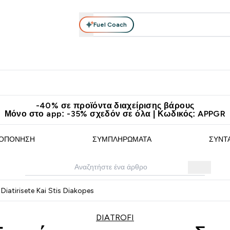
Fuel Coach
θλητικά Ρούχα
Βιταμίνες
Μπάρες, Τρόφιμα & Ροφήματα
submenu
r Διατροφή submenu
Enter Αθλητικά Ρούχα submenu
Enter Βιταμίνες submenu
Enter
⌄
⌄
⌄
άν Μεταφορικά στα 60€
Κατεβάστε την εφαρμογή Myprotein
Κερ
-40% σε προϊόντα διαχείρισης βάρους
Μόνο στο app: -35% σχεδόν σε όλα | Κωδικός: APPGR
ΟΠΌΝΗΣΗ
ΣΥΜΠΛΗΡΏΜΑΤΑ
ΣΥΝΤ
Diatirisete Kai Stis Diakopes
DIATROFI