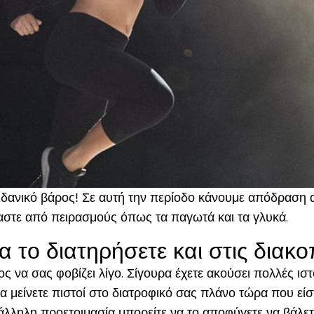
 ιδανικό βάρος! Σε αυτή την περίοδο κάνουμε απόδραση α
αστε από πειρασμούς όπως τα παγωτά και τα γλυκά.
να το διατηρήσετε και στις διακο
δος να σας φοβίζει λίγο. Σίγουρα έχετε ακούσει πολλές ι
α μείνετε πιστοί στο διατροφικό σας πλάνο τώρα που είσ
τάλληλη προετοιμασία μπορείτε να το αποφύγετε να βάλετ