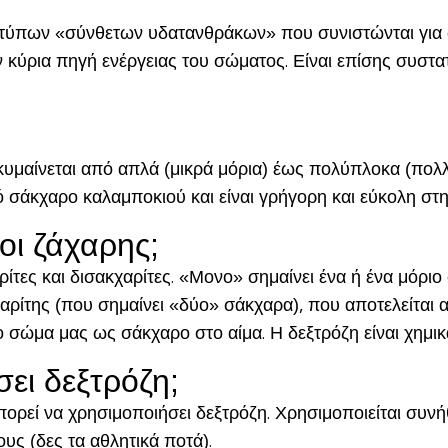
ν τύπων «σύνθετων υδατανθράκων» που συνιστώνται για σ
ν κύρια πηγή ενέργειας του σώματος. Είναι επίσης συσ
να κυμαίνεται από απλά (μικρά μόρια) έως πολύπλοκα (π
σάκχαρο καλαμποκιού και είναι γρήγορη και εύκολη στην
ποι ζάχαρης;
ίτες και δισακχαρίτες
. «Μονο» σημαίνει ένα ή ένα μόρι
χαρίτης (που σημαίνει «δύο» σάκχαρα), που αποτελείται
ο σώμα μας ως σάκχαρο στο αίμα. Η δεξτρόζη είναι χημι
ει δεξτρόζη;
μπορεί να χρησιμοποιήσει δεξτρόζη. Χρησιμοποιείται συν
υς (δες τα αθλητικά ποτά).