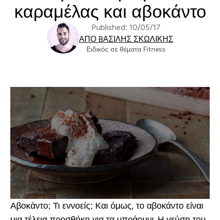
καραμέλας και αβοκάντο
Published: 10/05/17
ΑΠΌ BΑΣΊΛΗΣ ΣΚΩΛΊΚΗΣ
Ειδικός σε θέματα Fitness
Αβοκάντο; Τι εννοείς; Και όμως, το αβοκάντο είναι
μια τέλεια προσθήκη για τα μπράουνι. Η γεύση του