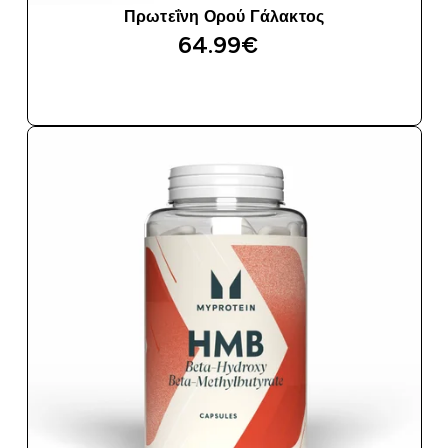
Πρωτεΐνη Ορού Γάλακτος
64.99€‎
ΑΓΟΡΆ ΤΏΡΑ