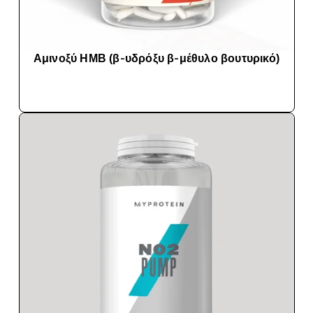
Αμινοξύ ΗΜΒ (β-υδρόξυ β-μέθυλο βουτυρικό)
ΑΓΟΡΆ ΤΏΡΑ